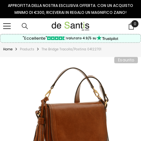
VAI AL CONTENUTO
APPROFITTA DELLA NOSTRA ESCLUSIVA OFFERTA: CON UN ACQUISTO
MINIMO DI €300, RICEVERAI IN REGALO UN MAGNIFICO ZAINO!
0
0
arti
"Eccellente"
Valutato 4.9/5 su
Home
Products
The Bridge Tracolla/postina 04122701
Esaurito