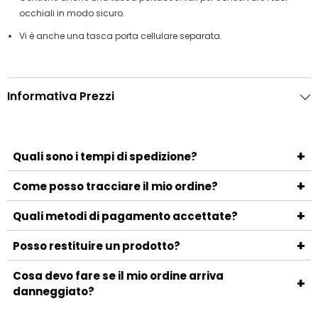
occhiali in modo sicuro.
Vi è anche una tasca porta cellulare separata.
Informativa Prezzi
+
Quali sono i tempi di spedizione?
I tempi di spedizione variano a seconda del metodo
+
Come posso tracciare il mio ordine?
scelto e della località di destinazione. Generalmente, la
Una volta spedito l'ordine, riceverai un'email con il numero
+
consegna avviene entro 3-5 giorni lavorativi.
Quali metodi di pagamento accettate?
di tracciamento e il link per monitorare la spedizione.
Accettiamo i principali metodi di pagamento, tra cui
+
Posso restituire un prodotto?
carte di credito, PayPal, bonifico bancario e contrassegno.
Sì, puoi restituire un prodotto entro 14 giorni dalla
Cosa devo fare se il mio ordine arriva
+
ricezione. Assicurati che il prodotto sia nelle stesse
danneggiato?
condizioni in cui è stato ricevuto e contatta il nostro