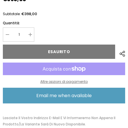
€398,00
Subtotale:
Quantità:
Diminuire
Aumentare
la
la
quantità
quantità
per
per
ESAURITO
The
The
Bridge
Bridge
Tracolla/postina
Tracolla/postina
04122701
04122701
Altre opzioni di pagamento
Email me when available
Lasciate Il Vostro Indirizzo E-Mail E Vi Informeremo Non Appena Il
Prodotto/la Variante Sarà Di Nuovo Disponibile.