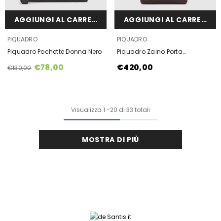
AGGIUNGI AL CARRELLO
AGGIUNGI AL CARRELLO
VENDOR:
VENDOR:
PIQUADRO
PIQUADRO
Piquadro Pochette Donna Nero
Piquadro Zaino Porta
Computer 15,6" E Porta Ipad®
€78,00
€420,00
€130,00
Mogano
Visualizza
1
-
20
di 33 totali
MOSTRA DI PIÙ