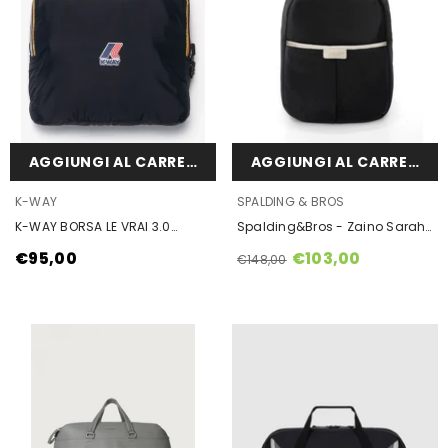
AGGIUNGI AL CARRELLO
AGGIUNGI AL CARRELLO
VENDOR:
VENDOR:
K-WAY
SPALDING & BROS
K-WAY BORSA LE VRAI 3.0
Spalding&Bros - Zaino Sarah
MARCEL K1128CW
Panna
€95,00
€103,00
€148,00