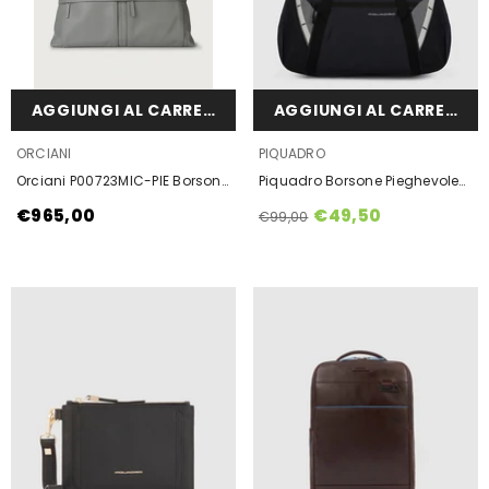
AGGIUNGI AL CARRELLO
AGGIUNGI AL CARRELLO
VENDOR:
VENDOR:
ORCIANI
PIQUADRO
Orciani P00723MIC-PIE Borsone
Piquadro Borsone Pieghevole
Micron In Pelle Con Tracolla
In Tessuto Riciclato Nero
€965,00
€49,50
€99,00
Pietra