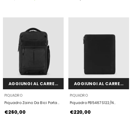
AGGIUNGI AL CARRELLO
AGGIUNGI AL CARRELLO
VENDOR:
VENDOR:
PIQUADRO
PIQUADRO
Piquadro Zaino Da Bici Porta
Piquadro PB5467S122/N
Computer 15,6" Con Led Nero
Portablocco Con Scomparto
€260,00
€220,00
Per Ipad®Pro 12,9" Nero