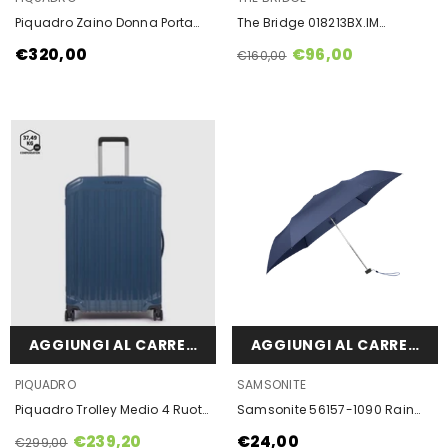
Piquadro Zaino Donna Porta
The Bridge 018213BX.IM
Computer 15,6" Nero
Portafoglio Donna Giallo
€320,00
€96,00
€160,00
Mais/Oro
AGGIUNGI AL CARRELLO
AGGIUNGI AL CARRELLO
VENDOR:
VENDOR:
PIQUADRO
SAMSONITE
Piquadro Trolley Medio 4 Ruote
Samsonite 56157-1090 Rain
In Policarbonato Blu Opaco
Pro Ombrello Blu
€239,20
€24,00
€299,00