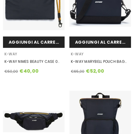
AGGIUNGI AL CARRELLO
AGGIUNGI AL CARRELLO
VENDOR:
VENDOR:
K-WAY
K-WAY
K-WAY NIMES BEAUTY CASE 0..
K-WAY MARYBELL POUCH BAG
DA DONNA K8124ZW
€40,00
€52,00
€50,00
€65,00