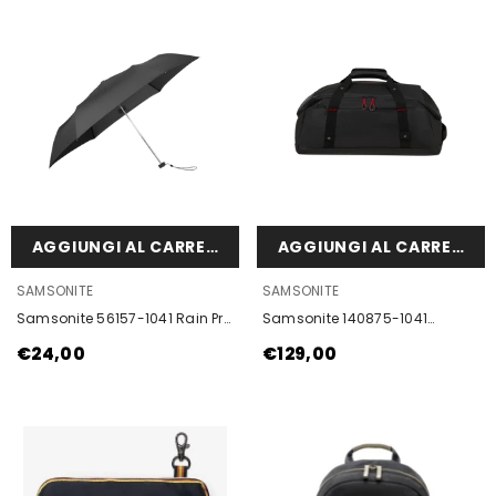
AGGIUNGI AL CARRELLO
AGGIUNGI AL CARRELLO
VENDOR:
VENDOR:
SAMSONITE
SAMSONITE
Samsonite 56157-1041 Rain Pro
Samsonite 140875-1041
Ombrello Nero
Ecodiver Borsone S Nero
€24,00
€129,00