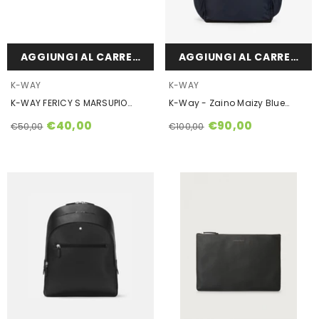
AGGIUNGI AL CARRELLO
AGGIUNGI AL CARRELLO
VENDOR:
VENDOR:
K-WAY
K-WAY
K-WAY FERICY S MARSUPIO
K-Way - Zaino Maizy Blue
K7116TW
Depth
€40,00
€90,00
€50,00
€100,00