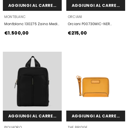
AGGIUNGI AL CARRELLO
AGGIUNGI AL CARRELLO
VENDOR:
VENDOR:
MONTBLANC
ORCIANI
Montblanc 130275 Zaino Medio
Orciani P00730MIC-NER
Con 3 Scomparti Sartorial
Portadocumenti Micron In Pelle
€1.500,00
€215,00
Nero
AGGIUNGI AL CARRELLO
AGGIUNGI AL CARRELLO
VENDOR:
VENDOR:
PIQUADRO
THE BRIDGE