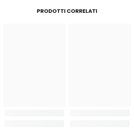
una soluzione nel più breve tempo possibile.
PRODOTTI CORRELATI