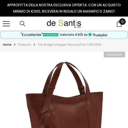
VAI AL CONTENUTO
APPROFITTA DELLA NOSTRA ESCLUSIVA OFFERTA: CON UN ACQUISTO
MINIMO DI €300, RICEVERAI IN REGALO UN MAGNIFICO ZAINO!
0
0
arti
"Eccellente"
Valutato 4.9/5 su
Home
Products
The Bridge Shopper Marrone/oro 0415284N
Esaurito