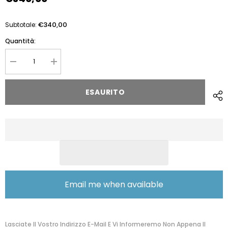
€340,00
Subtotale:
Quantità:
Diminuire
Aumentare
la
la
quantità
quantità
per
per
ESAURITO
The
The
Bridge
Bridge
Shopper
Shopper
Marrone/oro
Marrone/oro
0415284N
0415284N
Email me when available
Lasciate Il Vostro Indirizzo E-Mail E Vi Informeremo Non Appena Il