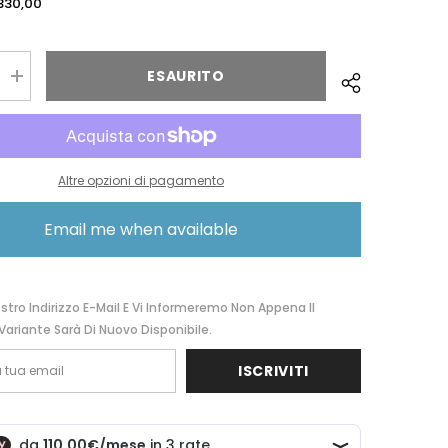
330,00
ESAURITO
Aumentare
la
quantità
per
The
Bridge
Borsa
Altre opzioni di pagamento
Doppia
Funzione
Nero/oro
Email me when available
30
0476598Y.30
ostro Indirizzo E-Mail E Vi Informeremo Non Appena Il
Variante Sarà Di Nuovo Disponibile.
ISCRIVITI