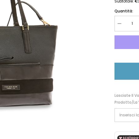
€
Subtotale:
Quantità:
Diminuire
la
quantità
per
The
Bridge
Borsa
Doppia
Funzione
Nero/oro
0476598Y.
Lasciate Il V
Prodotto/la 