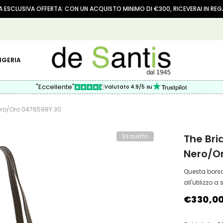
 ESCLUSIVA OFFERTA: CON UN ACQUISTO MINIMO DI €300, RICEVERAI IN RE
IGERIA
"Eccellente"
Valutato 4.9/5 su
ero/oro 0476598Y.30
Esaurito
The Bri
Nero/o
Questa borsa
all'utilizzo a
€330,0