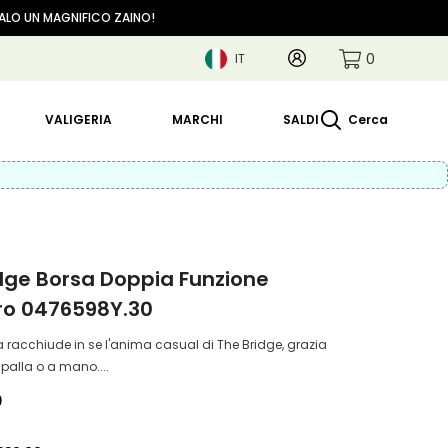
GALO UN MAGNIFICO ZAINO!
0
Account
0
IT
articoli
IT
EN
VALIGERIA
MARCHI
SALDI
Cerca
dge Borsa Doppia Funzione
ro 0476598Y.30
 racchiude in se l'anima casual di The Bridge, grazia
 spalla o a mano....
0