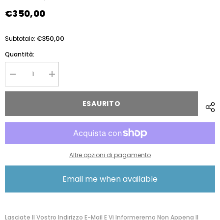
€350,00
€350,00
Subtotale:
Quantità:
Diminuire
Aumentare
la
la
quantità
quantità
per
per
ESAURITO
The
The
Bridge
Bridge
Borsa
Borsa
Doppia
Doppia
Funzione
Funzione
Nero/oro
Nero/oro
0476498Y.30
0476498Y.30
Altre opzioni di pagamento
Email me when available
Lasciate Il Vostro Indirizzo E-Mail E Vi Informeremo Non Appena Il