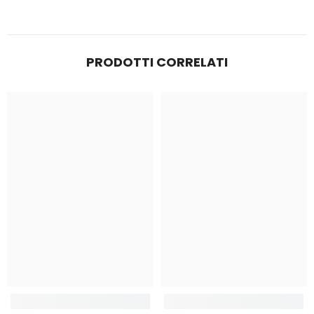
immediatamente inviando una foto del prodotto
danneggiato e della confezione. Provvederemo a offrirti
una soluzione nel più breve tempo possibile.
PRODOTTI CORRELATI