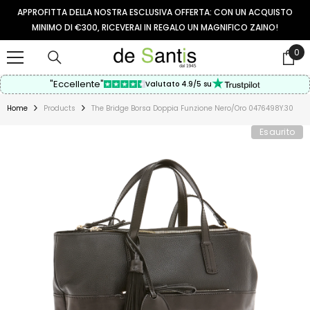
VAI AL CONTENUTO
APPROFITTA DELLA NOSTRA ESCLUSIVA OFFERTA: CON UN ACQUISTO
MINIMO DI €300, RICEVERAI IN REGALO UN MAGNIFICO ZAINO!
0
0
arti
"Eccellente"
Valutato 4.9/5 su
Home
Products
The Bridge Borsa Doppia Funzione Nero/oro 0476498Y.30
Esaurito