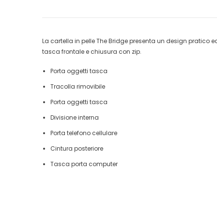
La cartella in pelle The Bridge presenta un design pratico ed
tasca frontale e chiusura con zip.
Porta oggetti tasca
Tracolla rimovibile
Porta oggetti tasca
Divisione interna
Porta telefono cellulare
Cintura posteriore
Tasca porta computer