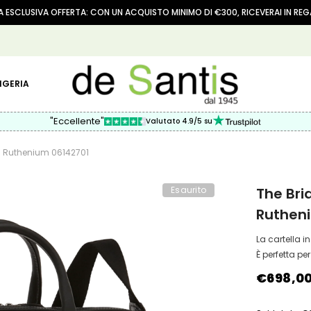
 ESCLUSIVA OFFERTA: CON UN ACQUISTO MINIMO DI €300, RICEVERAI IN RE
IGERIA
"Eccellente"
Valutato 4.9/5 su
 / Ruthenium 06142701
Esaurito
The Bri
Ruthen
La cartella i
È perfetta per
€698,0