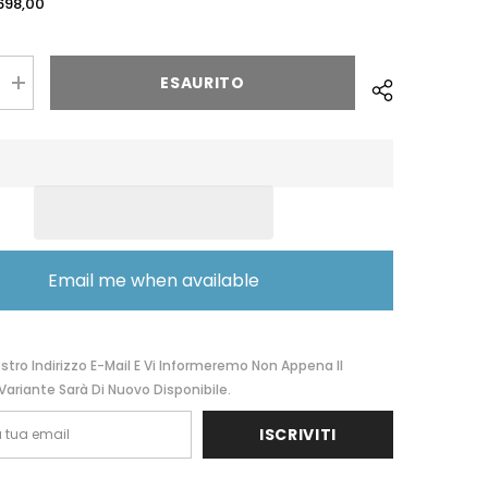
698,00
ESAURITO
Aumentare
la
quantità
per
The
Bridge
Black
Folder
/
palladium
/
ruthenium
Email me when available
06142701
ostro Indirizzo E-Mail E Vi Informeremo Non Appena Il
Variante Sarà Di Nuovo Disponibile.
ISCRIVITI