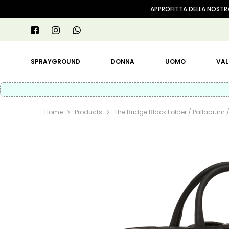
VAI AL CONTENUTO
APPROFITTA DELLA NOSTRA
SPRAYGROUND
DONNA
UOMO
VAL
Home
Products
The Bridge Black Folder / Palladium