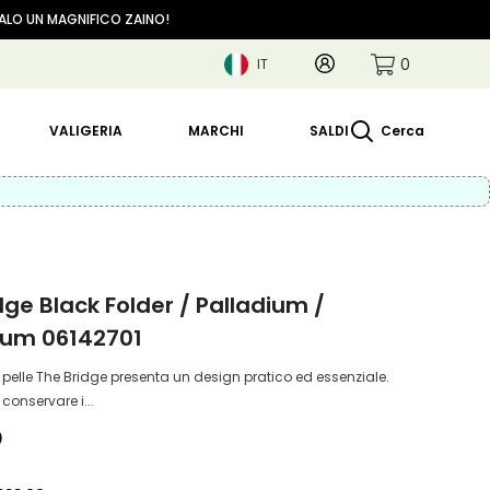
GALO UN MAGNIFICO ZAINO!
0
Account
0
IT
articoli
IT
EN
VALIGERIA
MARCHI
SALDI
Cerca
dge Black Folder / Palladium /
ium 06142701
n pelle The Bridge presenta un design pratico ed essenziale.
 conservare i...
0