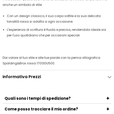
anche un simbolo di stile.
Con un design classico, il suo corpo sottile e la sua delicata
tonalità rossa si adatta a ogni occasione.
L'esperienza di scrittura è fluida e precisa, rendendola ideale sia
per l'uso quotidiano che per occasioni speciali.
Dai valore al tuo stile e alle tue parole con la penna stilografica
Spalding&Bros rossa 170130U500.
Informativa Prezzi
+
Quali sono i tempi di spedizione?
I tempi di spedizione variano a seconda del metodo
+
Come posso tracciare il mio ordine?
scelto e della località di destinazione. Generalmente, la