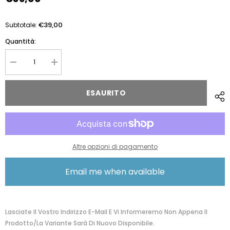
€39,00
Subtotale:
Quantità:
Diminuire
Aumentare
la
la
quantità
quantità
per
per
ESAURITO
Spalding&amp;Bros
Spalding&amp;Bros
Penna
Penna
Stilografica
Stilografica
Rossa
Rossa
Altre opzioni di pagamento
Email me when available
Lasciate Il Vostro Indirizzo E-Mail E Vi Informeremo Non Appena Il
Prodotto/la Variante Sarà Di Nuovo Disponibile.