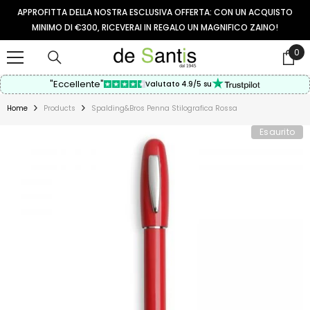
VAI AL CONTENUTO
APPROFITTA DELLA NOSTRA ESCLUSIVA OFFERTA: CON UN ACQUISTO
MINIMO DI €300, RICEVERAI IN REGALO UN MAGNIFICO ZAINO!
0
0
arti
"Eccellente"
Valutato 4.9/5 su
Home
Products
Spalding&Bros Penna Stilografica Rossa
Esaurito