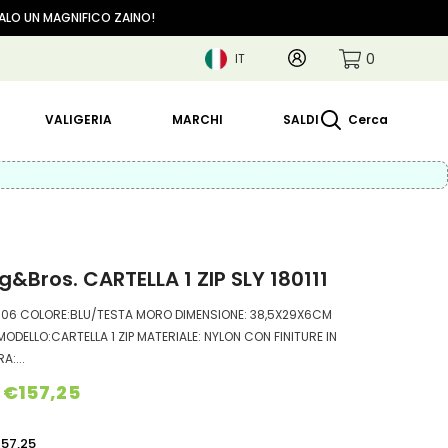
GALO UN MAGNIFICO ZAINO!
0
Account
0
IT
articoli
IT
EN
VALIGERIA
MARCHI
SALDI
Cerca
g&Bros. CARTELLA 1 ZIP SLY 180111
U706 COLORE:BLU/TESTA MORO DIMENSIONE: 38,5X29X6CM
MODELLO:CARTELLA 1 ZIP MATERIALE: NYLON CON FINITURE IN
A:...
€157,25
157,25