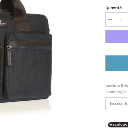
Quantità:
Diminuire
la
quantità
per
Spalding&
CARTELL
1
ZIP
SLY
180111
Lasciate Il V
Prodotto/la 