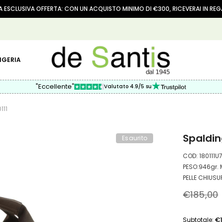
 ESCLUSIVA OFFERTA: CON UN ACQUISTO MINIMO DI €300, RICEVERAI IN RE
IGERIA
"Eccellente"
Valutato 4.9/5 su
111
Spaldin
Esaurito
COD: 180111
PESO:946gr. 
PELLE CHIUSUR
€185,00
€
Subtotale: