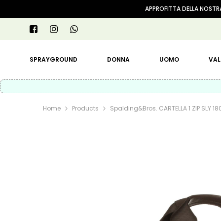
VAI AL CONTENUTO
APPROFITTA DELLA NOSTRA
SPRAYGROUND
DONNA
UOMO
VAL
Home
Products
Spalding&Bros. CARTELLA 1 ZIP SLY 180