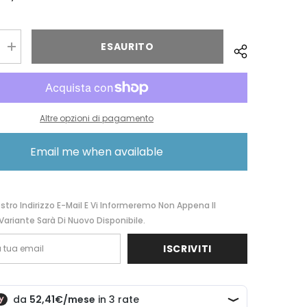
ESAURITO
Aumentare
la
quantità
per
amp;Bros.
Spalding&amp;Bros.
A
CARTELLA
1
Altre opzioni di pagamento
ZIP
SLY
180111
Email me when available
ostro Indirizzo E-Mail E Vi Informeremo Non Appena Il
Variante Sarà Di Nuovo Disponibile.
ISCRIVITI