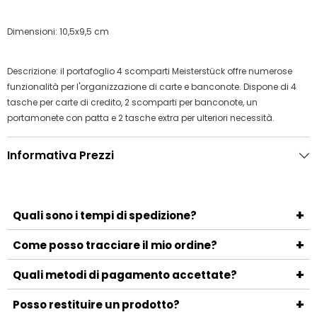
Dimensioni: 10,5x9,5 cm
Descrizione: il portafoglio 4 scomparti Meisterstück offre numerose
funzionalità per l'organizzazione di carte e banconote. Dispone di 4
tasche per carte di credito, 2 scomparti per banconote, un
portamonete con patta e 2 tasche extra per ulteriori necessità.
Informativa Prezzi
+
Quali sono i tempi di spedizione?
I tempi di spedizione variano a seconda del metodo
+
Come posso tracciare il mio ordine?
scelto e della località di destinazione. Generalmente, la
Una volta spedito l'ordine, riceverai un'email con il numero
+
consegna avviene entro 3-5 giorni lavorativi.
Quali metodi di pagamento accettate?
di tracciamento e il link per monitorare la spedizione.
Accettiamo i principali metodi di pagamento, tra cui
+
Posso restituire un prodotto?