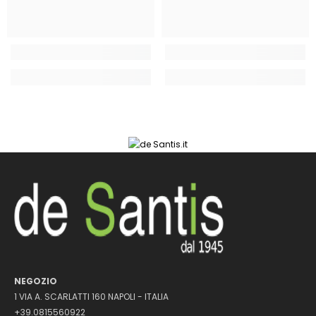
NEGOZIO
1 VIA A. SCARLATTI 160 NAPOLI - ITALIA
+39.0815560922