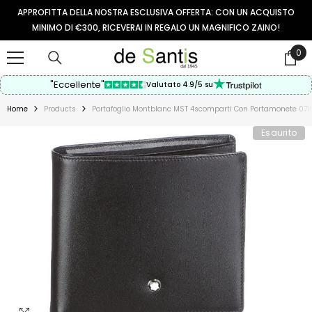
VAI AL CONTENUTO
APPROFITTA DELLA NOSTRA ESCLUSIVA OFFERTA: CON UN ACQUISTO
MINIMO DI €300, RICEVERAI IN REGALO UN MAGNIFICO ZAINO!
0
0
arti
"Eccellente"
Valutato 4.9/5 su
Home
Products
Portafoglio Montblanc MST 4scomparti Con Portamonete 071
Esaurito