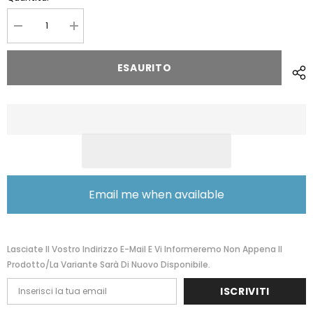
Diminuire
Aumentare
la
la
quantità
quantità
per
per
ESAURITO
Portafoglio
Portafoglio
Montblanc
Montblanc
MST
MST
4scomparti
4scomparti
con
con
portamonete
portamonete
07164
07164
Email me when available
Lasciate Il Vostro Indirizzo E-Mail E Vi Informeremo Non Appena Il
Prodotto/la Variante Sarà Di Nuovo Disponibile.
ISCRIVITI