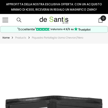
VAI AL CONTENUTO
APPROFITTA DELLA NOSTRA ESCLUSIVA OFFERTA: CON UN ACQUISTO
MINIMO DI €300, RICEVERAI IN REGALO UN MAGNIFICO ZAINO!
0
0
arti
"Eccellente"
Valutato 4.9/5 su
Home
Products
Piquadro Portafoglio Uomo Chevron/nero