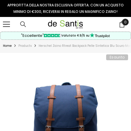
VAI AL CONTENUTO
APPROFITTA DELLA NOSTRA ESCLUSIVA OFFERTA: CON UN ACQUISTO
MINIMO DI €300, RICEVERAI IN REGALO UN MAGNIFICO ZAINO!
0
0
arti
"Eccellente"
Valutato 4.9/5 su
Home
Products
Herschel Zaino Rtreat Backpack Pelle Sintetica Blu Scuro
Esaurito