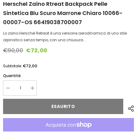
Herschel Zaino Rtreat Backpack Pelle
Sintetica Blu Scuro Marrone Chiaro 10066-
00007-OS 66419038700007
Lo zaino Herschel Retreat è una versione aerodinamica di uno stile
alpinistico senza tempo, con una chiusura...
€90,00
€72,00
€72,00
Subtotale:
Quantità:
Diminuire
Aumentare
la
la
quantità
quantità
per
per
ESAURITO
Herschel
Herschel
Zaino
Zaino
Rtreat
Rtreat
backpack
backpack
Pelle
Pelle
sintetica
sintetica
blu
blu