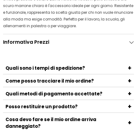
scuro marrone chiaro è l'accessorio ideale per ogni giorno. Resistente
e funzionale, rappresenta la scelta giusta per chi non vuole rinunciare
alla moda ma esige comodità. Perfetto per il lavoro, la scuola, gli
allenamenti in palestra o per viaggiare.
Informativa Prezzi
+
Quali sono i tempi di spedizione?
I tempi di spedizione variano a seconda del metodo
+
Come posso tracciare il mio ordine?
scelto e della località di destinazione. Generalmente, la
Una volta spedito l'ordine, riceverai un'email con il numero
+
consegna avviene entro 3-5 giorni lavorativi.
Quali metodi di pagamento accettate?
di tracciamento e il link per monitorare la spedizione.
Accettiamo i principali metodi di pagamento, tra cui
+
Posso restituire un prodotto?
carte di credito, PayPal, bonifico bancario e contrassegno.
Sì, puoi restituire un prodotto entro 14 giorni dalla
Cosa devo fare se il mio ordine arriva
+
ricezione. Assicurati che il prodotto sia nelle stesse
danneggiato?
condizioni in cui è stato ricevuto e contatta il nostro