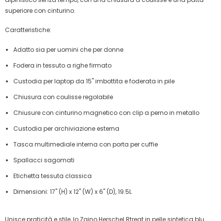
superiore con cinturino.
Caratteristiche:
Adatto sia per uomini che per donne
Fodera in tessuto a righe firmato
Custodia per laptop da 15" imbottita e foderata in pile
Chiusura con coulisse regolabile
Chiusure con cinturino magnetico con clip a perno in metallo
Custodia per archiviazione esterna
Tasca multimediale interna con porta per cuffie
Spallacci sagomati
Etichetta tessuta classica
Dimensioni: 17" (H) x 12" (W) x 6" (D), 19.5L
Unisce praticità e stile, lo Zaino Herschel Rtreat in pelle sintetica blu