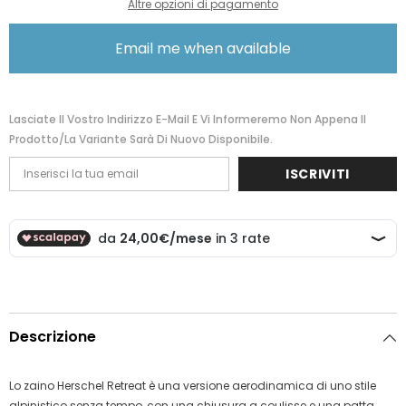
Altre opzioni di pagamento
scuro
scuro
marrone
marrone
chiaro
chiaro
Email me when available
10066-
10066-
00007-
00007-
OS
OS
66419038700007
66419038700007
Lasciate Il Vostro Indirizzo E-Mail E Vi Informeremo Non Appena Il
Prodotto/la Variante Sarà Di Nuovo Disponibile.
ISCRIVITI
Descrizione
Lo zaino Herschel Retreat è una versione aerodinamica di uno stile
alpinistico senza tempo, con una chiusura a coulisse e una patta