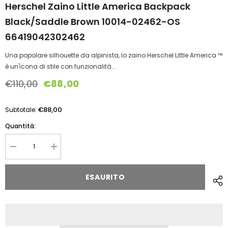
Herschel Zaino Little America Backpack
Black/Saddle Brown 10014-02462-OS
66419042302462
Una popolare silhouette da alpinista, lo zaino Herschel Little America ™
è un'icona di stile con funzionalità...
€110,00
€88,00
€88,00
Subtotale:
Quantità:
Diminuire
Aumentare
la
la
quantità
quantità
per
per
ESAURITO
Herschel
Herschel
zaino
zaino
Little
Little
America
America
Backpack
Backpack
Black/Saddle
Black/Saddle
Brown
Brown