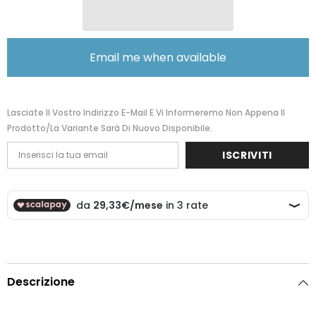
10014-
10014-
02462-
02462-
OS
OS
66419042302462
66419042302462
Email me when available
Lasciate Il Vostro Indirizzo E-Mail E Vi Informeremo Non Appena Il
Prodotto/la Variante Sarà Di Nuovo Disponibile.
ISCRIVITI
Descrizione