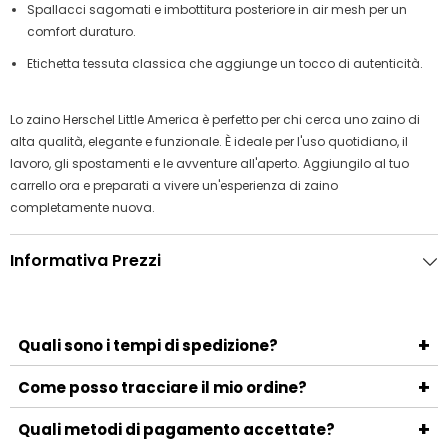
Spallacci sagomati e imbottitura posteriore in air mesh per un
comfort duraturo.
Etichetta tessuta classica che aggiunge un tocco di autenticità.
Lo zaino Herschel Little America è perfetto per chi cerca uno zaino di
alta qualità, elegante e funzionale. È ideale per l'uso quotidiano, il
lavoro, gli spostamenti e le avventure all'aperto. Aggiungilo al tuo
carrello ora e preparati a vivere un'esperienza di zaino
completamente nuova.
Informativa Prezzi
+
Quali sono i tempi di spedizione?
I tempi di spedizione variano a seconda del metodo
+
Come posso tracciare il mio ordine?
scelto e della località di destinazione. Generalmente, la
Una volta spedito l'ordine, riceverai un'email con il numero
+
consegna avviene entro 3-5 giorni lavorativi.
Quali metodi di pagamento accettate?