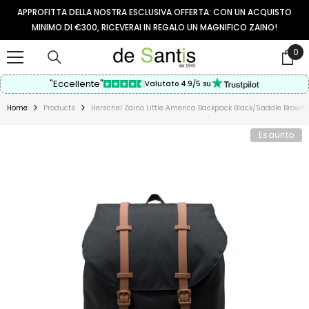
VAI AL CONTENUTO
APPROFITTA DELLA NOSTRA ESCLUSIVA OFFERTA: CON UN ACQUISTO
MINIMO DI €300, RICEVERAI IN REGALO UN MAGNIFICO ZAINO!
0
0
arti
"Eccellente"
Valutato 4.9/5 su
Home
Products
Herschel Zaino Little America Backpack Black/Saddle Bro
Esaurito