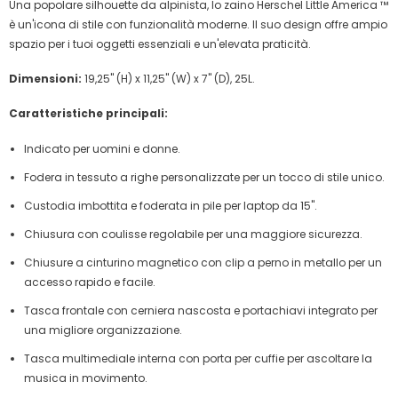
Una popolare silhouette da alpinista, lo zaino Herschel Little America ™
è un'icona di stile con funzionalità moderne. Il suo design offre ampio
spazio per i tuoi oggetti essenziali e un'elevata praticità.
Dimensioni:
19,25" (H) x 11,25" (W) x 7" (D), 25L.
Caratteristiche principali:
Indicato per uomini e donne.
Fodera in tessuto a righe personalizzate per un tocco di stile unico.
Custodia imbottita e foderata in pile per laptop da 15".
Chiusura con coulisse regolabile per una maggiore sicurezza.
Chiusure a cinturino magnetico con clip a perno in metallo per un
accesso rapido e facile.
Tasca frontale con cerniera nascosta e portachiavi integrato per
una migliore organizzazione.
Tasca multimediale interna con porta per cuffie per ascoltare la
musica in movimento.