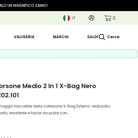
GALO UN MAGNIFICO ZAINO!
0
Account
0
IT
articoli
IT
EN
VALIGERIA
MARCHI
SALDI
Cerca
 Borsone Medio 2 In 1 X-Bag Nero
02.101
iaggio tascabile della collezione X-Bag.Esterno: realizzato
ato, resistente e facile da pulire con...