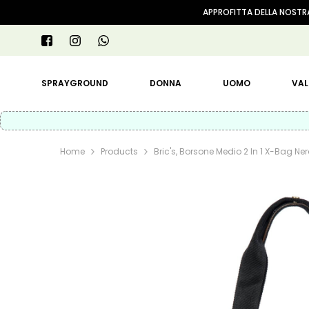
VAI AL CONTENUTO
APPROFITTA DELLA NOSTRA
SPRAYGROUND
DONNA
UOMO
VAL
Home
Products
Bric's, Borsone Medio 2 In 1 X-Bag Ne