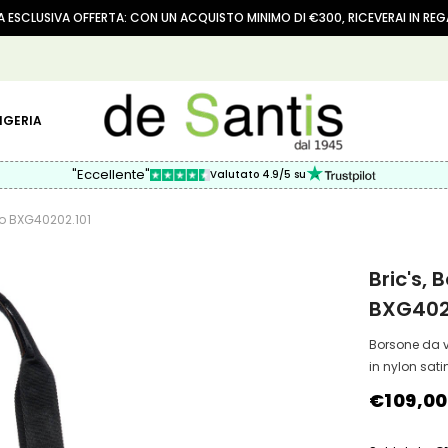
 ESCLUSIVA OFFERTA: CON UN ACQUISTO MINIMO DI €300, RICEVERAI IN RE
IGERIA
"Eccellente"
Valutato 4.9/5 su
ro BXG40202.101
Bric's,
BXG402
Borsone da v
in nylon satin
€109,00