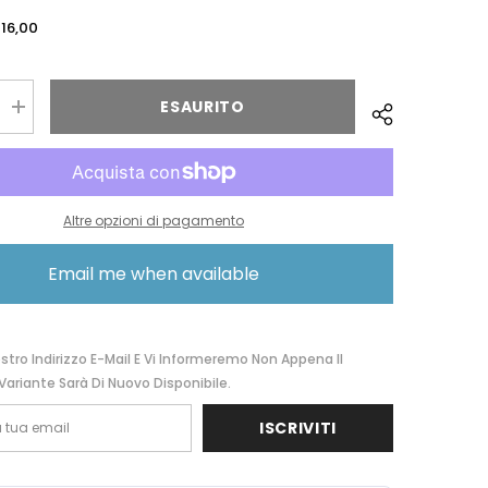
116,00
ESAURITO
Aumentare
la
quantità
per
American
Tourister
Trolley
Altre opzioni di pagamento
Modern
Dream
Nero
Email me when available
110081-
2480
55G19002
ostro Indirizzo E-Mail E Vi Informeremo Non Appena Il
Variante Sarà Di Nuovo Disponibile.
ISCRIVITI