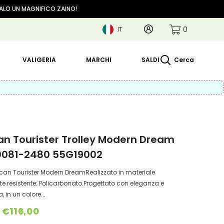
GALO UN MAGNIFICO ZAINO!
0
Account
0
IT
articoli
IT
EN
VALIGERIA
MARCHI
SALDI
Cerca
n Tourister Trolley Modern Dream
10081-2480 55G19002
ican Tourister Modern DreamRealizzato in materiale
 resistente: Policarbonato.Progettato con eleganza e
, in un colore...
€116,00