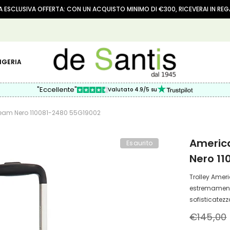
 ESCLUSIVA OFFERTA: CON UN ACQUISTO MINIMO DI €300, RICEVERAI IN RE
IGERIA
"Eccellente"
Valutato 4.9/5 su
Dream Nero 110081-2480 55G19002
America
Esaurito
Nero 1
Trolley Amer
estremamente
sofisticatezza
€145,00