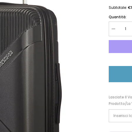
€
Subtotale:
Quantità:
Diminuire
la
quantità
per
American
Tourister
Trolley
Modern
Dream
Nero
110081-
2480
55G19002
Lasciate Il V
Prodotto/la 