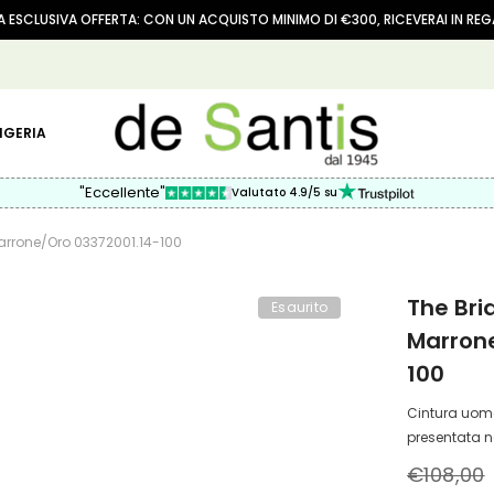
 ESCLUSIVA OFFERTA: CON UN ACQUISTO MINIMO DI €300, RICEVERAI IN RE
IGERIA
"Eccellente"
Valutato 4.9/5 su
arrone/oro 03372001.14-100
The Bri
Esaurito
Marron
100
Cintura uomo 
presentata n
€108,00