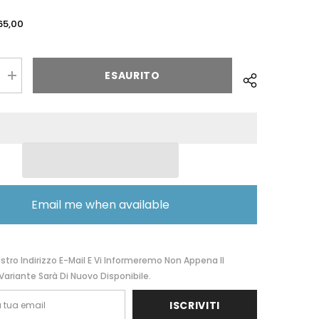
65,00
ESAURITO
Aumentare
la
quantità
per
The
Bridge,
s
men&#39;s
belt
omarrone/oro
marrone/oromarrone/oro
14-
03372001.14-
100
Email me when available
ostro Indirizzo E-Mail E Vi Informeremo Non Appena Il
Variante Sarà Di Nuovo Disponibile.
ISCRIVITI