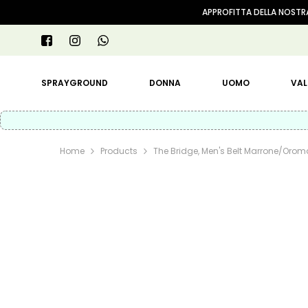
VAI AL CONTENUTO
APPROFITTA DELLA NOSTRA
SPRAYGROUND
DONNA
UOMO
VAL
Home
Products
The Bridge, Men's Belt Marrone/orom