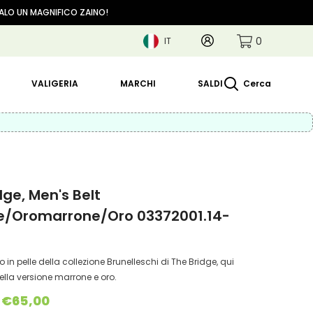
GALO UN MAGNIFICO ZAINO!
0
Account
0
IT
articoli
IT
EN
VALIGERIA
MARCHI
SALDI
Cerca
dge, Men's Belt
e/oromarrone/oro 03372001.14-
in pelle della collezione Brunelleschi di The Bridge, qui
ella versione marrone e oro.
€65,00