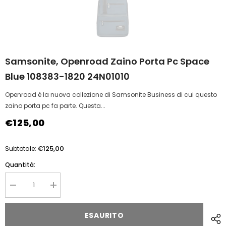
Samsonite, Openroad Zaino Porta Pc Space
Blue 108383-1820 24N01010
Openroad è la nuova collezione di Samsonite Business di cui questo
zaino porta pc fa parte. Questa...
€125,00
€125,00
Subtotale:
Quantità:
Diminuire
Aumentare
la
la
quantità
quantità
per
per
ESAURITO
Samsonite,
Samsonite,