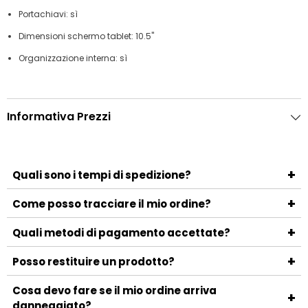
Portachiavi: sì
Dimensioni schermo tablet: 10.5"
Organizzazione interna: sì
Informativa Prezzi
+
Quali sono i tempi di spedizione?
I tempi di spedizione variano a seconda del metodo
+
Come posso tracciare il mio ordine?
scelto e della località di destinazione. Generalmente, la
Una volta spedito l'ordine, riceverai un'email con il numero
+
consegna avviene entro 3-5 giorni lavorativi.
Quali metodi di pagamento accettate?
di tracciamento e il link per monitorare la spedizione.
Accettiamo i principali metodi di pagamento, tra cui
+
Posso restituire un prodotto?
carte di credito, PayPal, bonifico bancario e contrassegno.
Sì, puoi restituire un prodotto entro 14 giorni dalla
Cosa devo fare se il mio ordine arriva
+
ricezione. Assicurati che il prodotto sia nelle stesse
danneggiato?