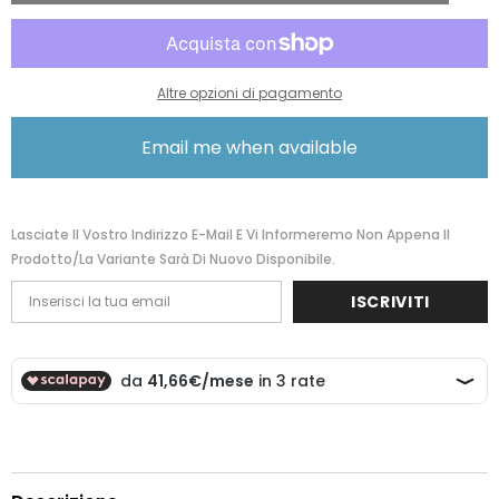
openroad
openroad
zaino
zaino
porta
porta
pc
pc
space
space
blue
blue
Altre opzioni di pagamento
108383-
108383-
1820
1820
24N01010
24N01010
Email me when available
Lasciate Il Vostro Indirizzo E-Mail E Vi Informeremo Non Appena Il
Prodotto/la Variante Sarà Di Nuovo Disponibile.
ISCRIVITI