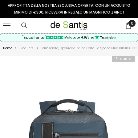
VAI AL CONTENUTO
APPROFITTA DELLA NOSTRA ESCLUSIVA OFFERTA: CON UN ACQUISTO
MINIMO DI €300, RICEVERAI IN REGALO UN MAGNIFICO ZAINO!
0
0
arti
"Eccellente"
Valutato 4.9/5 su
Home
Products
Samsonite, Openroad Zaino Porta Pc Space Blue 108383-182
Esaurito