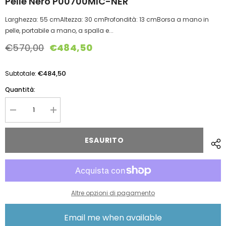
Pelle Nero P00700MIC-NER
Larghezza: 55 cmAltezza: 30 cmProfondità: 13 cmBorsa a mano in
pelle, portabile a mano, a spalla e...
€570,00
€484,50
€484,50
Subtotale:
Quantità:
Diminuire
Aumentare
la
la
quantità
quantità
per
per
ESAURITO
Orciani
Orciani
Borsa
Borsa
A
A
Mano
Mano
Grande
Grande
Chevrette
Chevrette
In
In
Altre opzioni di pagamento
Pelle
Pelle
Nero
Nero
P00700MIC-
P00700MIC-
Email me when available
NER
NER