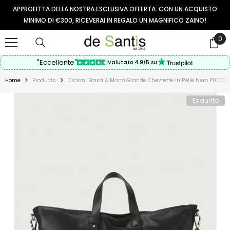
VAI AL CONTENUTO
APPROFITTA DELLA NOSTRA ESCLUSIVA OFFERTA: CON UN ACQUISTO
MINIMO DI €300, RICEVERAI IN REGALO UN MAGNIFICO ZAINO!
0
0
arti
"Eccellente"
Valutato 4.9/5 su
Home
Products
Orciani Borsa A Mano Grande Chevrette In Pelle Nero P0070
Esaurito