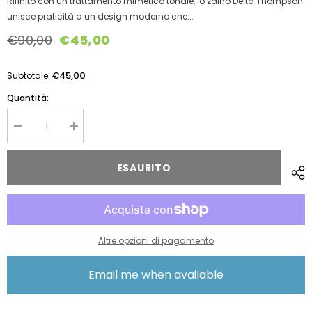
Rifinito con un trattamento mimetico tonale, lo zaino Delta Thompson
unisce praticità a un design moderno che...
€90,00
€45,00
€45,00
Subtotale:
Quantità:
Diminuire
Aumentare
la
la
quantità
quantità
per
per
ESAURITO
Herschel
Herschel
Thompson
Thompson
Backpack
Backpack
Delta
Delta
Graphite/tonal
Graphite/tonal
Camo
Camo
66419014002986
66419014002986
Altre opzioni di pagamento
10578-
10578-
02986-
02986-
OS
OS
Email me when available
zaino
zaino
herschel
herschel