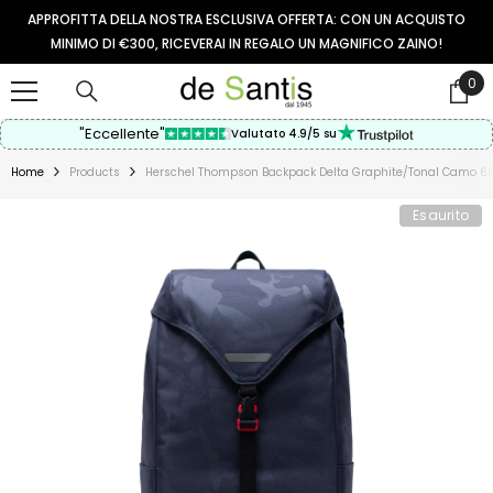
VAI AL CONTENUTO
APPROFITTA DELLA NOSTRA ESCLUSIVA OFFERTA: CON UN ACQUISTO
MINIMO DI €300, RICEVERAI IN REGALO UN MAGNIFICO ZAINO!
0
0
arti
"Eccellente"
Valutato 4.9/5 su
Home
Products
Herschel Thompson Backpack Delta Graphite/tonal Camo 6
Esaurito