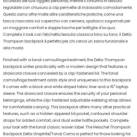
sicurezza dei tuoi oggetti personali, mentre il cinturino in tessuto
regolabile con chiusura a clip permette di indossarlo comodamente.
Questo zaino offre molte altre caratteristiche pratiche, come una
tasca nascosta sul coperchio con cerniera, spallacci sagomati per
un maggiore comfort e doppie tasche per bottiglie d'acqua.
Completa il look con l'etichetta tessuta classica tono su tono. Il Delta
Thompson backpack è perfetto per chi cerca un zaino funzionale e
alla moda.
Finished with a tonal camouflage treatment, the Delta Thompson
backpack unites practicality with a modern design that features a
drawcord closure concealed by a clip-fastened lid. The tonal
camouflage treatment adds style and uniqueness to this backpack.
It comes with a black and white striped fabric liner and a 15" laptop
sleeve. The drawcord closure ensures the security of your personal
belongings, while the clip-fastened adjustable webbing strap allows
for comfortable carrying. This backpack offers many other practical
features, such as a hidden zippered lid pocket, contoured shoulder
straps for added comfort, and dual water bottle pockets. Complete
your look with the tonal classic woven label. The Herschel Thompson
Backpack Delta Graphite/Tonal Camo is perfect for those looking for