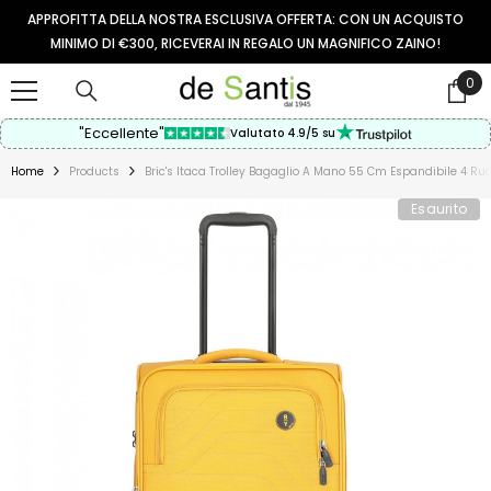
VAI AL CONTENUTO
APPROFITTA DELLA NOSTRA ESCLUSIVA OFFERTA: CON UN ACQUISTO
MINIMO DI €300, RICEVERAI IN REGALO UN MAGNIFICO ZAINO!
0
0
arti
"Eccellente"
Valutato 4.9/5 su
Home
Products
Bric's Itaca Trolley Bagaglio A Mano 55 Cm Espandibile 4 R
Esaurito