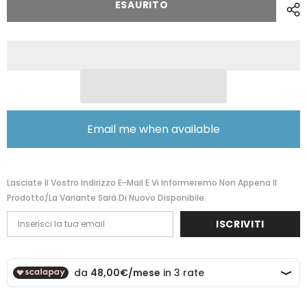
ESAURITO
American
American
Tourister
Tourister
Soundbox
Soundbox
Trolley
Trolley
Espandibile
Espandibile
(4
(4
Ruote)
Ruote)
67Cm
67Cm
Dark
Dark
Burgundy
Burgundy
88473-
88473-
2569
2569
Email me when available
32G40002
32G40002
bagaglio
bagaglio
medio
medio
Lasciate Il Vostro Indirizzo E-Mail E Vi Informeremo Non Appena Il
Prodotto/la Variante Sarà Di Nuovo Disponibile.
ISCRIVITI