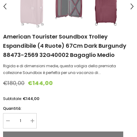
American Tourister Soundbox Trolley
Espandibile (4 Ruote) 67Cm Dark Burgundy
88473-2569 32G40002 Bagaglio Medio
Rigida e di dimensioni medie, questa valigia della premiata
collezione Soundbox è perfetta per una vacanza di...
€180,00
€144,00
€144,00
Subtotale:
Quantità:
Diminuire
Aumentare
la
la
quantità
quantità
per
per