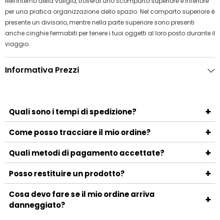
Nell'interno della valigia, troverai uno scomparto superiore e inferiore
per una pratica organizzazione dello spazio. Nel comparto superiore è
presente un divisorio, mentre nella parte superiore sono presenti
anche cinghie fermabiti per tenere i tuoi oggetti al loro posto durante il
viaggio.
Informativa Prezzi
+
Quali sono i tempi di spedizione?
I tempi di spedizione variano a seconda del metodo
+
Come posso tracciare il mio ordine?
scelto e della località di destinazione. Generalmente, la
Una volta spedito l'ordine, riceverai un'email con il numero
+
consegna avviene entro 3-5 giorni lavorativi.
Quali metodi di pagamento accettate?
di tracciamento e il link per monitorare la spedizione.
Accettiamo i principali metodi di pagamento, tra cui
+
Posso restituire un prodotto?
carte di credito, PayPal, bonifico bancario e contrassegno.
Sì, puoi restituire un prodotto entro 14 giorni dalla
Cosa devo fare se il mio ordine arriva
+
ricezione. Assicurati che il prodotto sia nelle stesse
danneggiato?
condizioni in cui è stato ricevuto e contatta il nostro