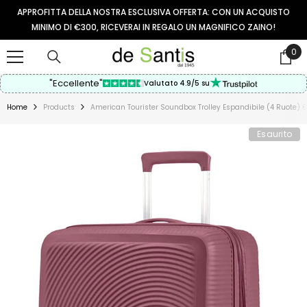
VAI AL CONTENUTO
APPROFITTA DELLA NOSTRA ESCLUSIVA OFFERTA: CON UN ACQUISTO
MINIMO DI €300, RICEVERAI IN REGALO UN MAGNIFICO ZAINO!
0
0
arti
"Eccellente"
Valutato 4.9/5 su
Home
Products
American Tourister Soundbox Trolley Espandibile (4 Ruot
Esaurito